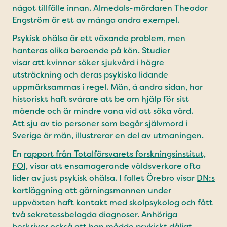
något tillfälle innan. Almedals-mördaren Theodor
Engström är ett av många andra exempel.
Psykisk ohälsa är ett växande problem, men
hanteras olika beroende på kön.
Studier
visar
att
kvinnor söker sjukvård
i högre
utsträckning och deras psykiska lidande
uppmärksammas i regel. Män, å andra sidan, har
historiskt haft svårare att be om hjälp för sitt
mående och är mindre vana vid att söka vård.
Att
sju av tio personer som begår självmord
i
Sverige är män, illustrerar en del av utmaningen.
En
rapport från Totalförsvarets forskningsinstitut,
FOI,
visar att ensamagerande våldsverkare ofta
lider av just psykisk ohälsa. I fallet Örebro visar
DN:s
kartläggning
att gärningsmannen under
uppväxten haft kontakt med skolpsykolog och fått
två sekretessbelagda diagnoser.
Anhöriga
beskriver
också att han mådde psykiskt dåligt.