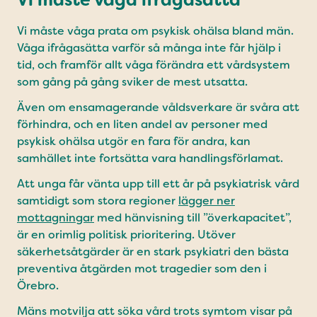
Vi måste våga ifrågasätta
Vi måste våga prata om psykisk ohälsa bland män.
Våga ifrågasätta varför så många inte får hjälp i
tid, och framför allt våga förändra ett vårdsystem
som gång på gång sviker de mest utsatta.
Även om ensamagerande våldsverkare är svåra att
förhindra, och en liten andel av personer med
psykisk ohälsa utgör en fara för andra, kan
samhället inte fortsätta vara handlingsförlamat.
Att unga får vänta upp till ett år på psykiatrisk vård
samtidigt som stora regioner
lägger ner
mottagningar
med hänvisning till ”överkapacitet”,
är en orimlig politisk prioritering. Utöver
säkerhetsåtgärder är en stark psykiatri den bästa
preventiva åtgärden mot tragedier som den i
Örebro.
Mäns motvilja att söka vård trots symtom visar på