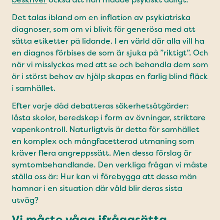
Det talas ibland om en inflation av psykiatriska
diagnoser, som om vi blivit för generösa med att
sätta etiketter på lidande. I en värld där alla vill ha
en diagnos förbises de som är sjuka på ”riktigt”. Och
när vi misslyckas med att se och behandla dem som
är i störst behov av hjälp skapas en farlig blind fläck
i samhället.
Efter varje dåd debatteras säkerhetsåtgärder:
låsta skolor, beredskap i form av övningar, striktare
vapenkontroll. Naturligtvis är detta för samhället
en komplex och mångfacetterad utmaning som
kräver flera angreppssätt. Men dessa förslag är
symtombehandlande. Den verkliga frågan vi måste
ställa oss är: Hur kan vi förebygga att dessa män
hamnar i en situation där våld blir deras sista
utväg?