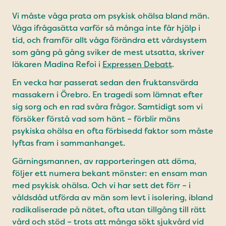
Vi måste våga prata om psykisk ohälsa bland män.
Våga ifrågasätta varför så många inte får hjälp i
tid, och framför allt våga förändra ett vårdsystem
som gång på gång sviker de mest utsatta, skriver
läkaren Madina Refoi i
Expressen Debatt
.
En vecka har passerat sedan den fruktansvärda
massakern i Örebro. En tragedi som lämnat efter
sig sorg och en rad svåra frågor. Samtidigt som vi
försöker förstå vad som hänt – förblir mäns
psykiska ohälsa en ofta förbisedd faktor som måste
lyftas fram i sammanhanget.
Gärningsmannen, av rapporteringen att döma,
följer ett numera bekant mönster: en ensam man
med psykisk ohälsa. Och vi har sett det förr – i
våldsdåd utförda av män som levt i isolering, ibland
radikaliserade på nätet, ofta utan tillgång till rätt
vård och stöd – trots att många sökt sjukvård vid