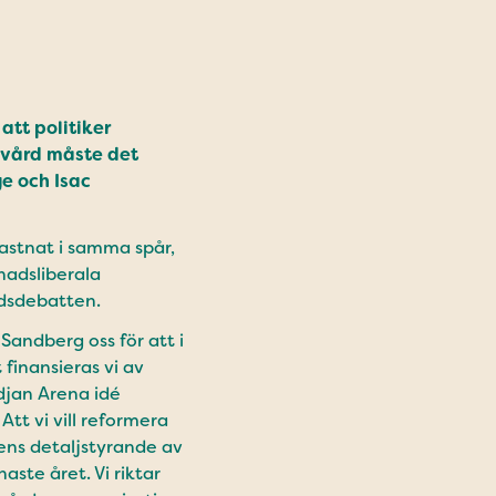
att politiker
ukvård måste det
ge och Isac
astnat i samma spår,
nadsliberala
rdsdebatten.
Sandberg oss för att i
finansieras vi av
edjan Arena idé
Att vi vill reformera
kens detaljstyrande av
aste året. Vi riktar