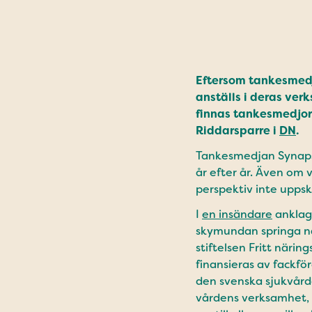
Eftersom tankesmedjo
anställs i deras ver
finnas tankesmedjor 
Riddarsparre i
DN
.
Tankesmedjan Synaps 
år efter år. Även om 
perspektiv inte uppsk
I
en insändare
anklaga
skymundan springa när
stiftelsen Fritt näri
finansieras av fackför
den svenska sjukvårde
vårdens verksamhet, f