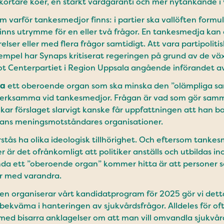
 se kortare köer, en stärkt vårdgaranti och mer nytänkande 
 varför tankesmedjor finns: i partier ska vallöften formuler
finns utrymme för en eller två frågor. En tankesmedja k
relser eller med flera frågor samtidigt. Att vara partipolit
exempel har Synaps kritiserat regeringen på grund av de 
 Centerpartiet i Region Uppsala angående införandet av
ta
ett oberoende organ som ska minska den ”olämpliga 
h verksamma vid tankesmedjor. Frågan är vad som gör sa
kar förslaget slarvigt kanske får uppfattningen att han bar
 hans meningsmotståndares organisationer.
stås ha olika ideologisk tillhörighet. Och eftersom tanke
r är det ofrånkomligt att politiker anställs och utbildas i
da ett ”oberoende organ” kommer hitta är att personer s
r med varandra.
en organiserar vårt kandidatprogram för 2025 gör vi dett
 obekväma i hanteringen av sjukvårdsfrågor. Alldeles för o
ed bisarra anklagelser om att man vill omvandla sjukvård