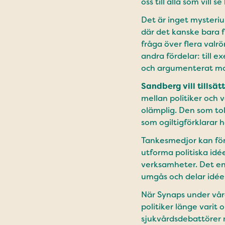
oss till alla som vill
Det är inget mysterium
där det kanske bara 
fråga över flera valrö
andra fördelar: till 
och argumenterat mot
Sandberg vill tillsät
mellan politiker oc
olämplig. Den som tol
som ogiltigförklarar
Tankesmedjor kan för
utforma politiska idée
verksamheter. Det en
umgås och delar idée
När Synaps under vår
politiker länge varit
sjukvårdsdebattörer m