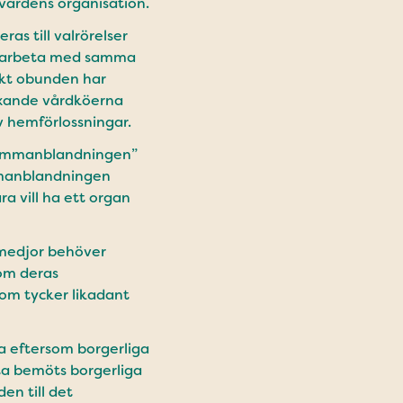
i vårdens organisation.
as till valrörelser
an arbeta med samma
iskt obunden har
växande vårdköerna
 hemförlossningar.
sammanblandningen”
mmanblandningen
a vill ha ett organ
smedjor behöver
nom deras
om tycker likadant
a eftersom borgerliga
fta bemöts borgerliga
en till det