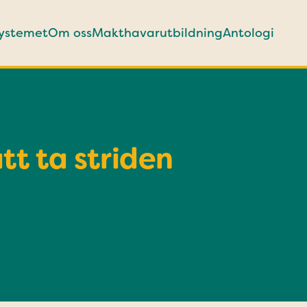
systemet
Om oss
Makthavarutbildning
Antologi
tt ta striden