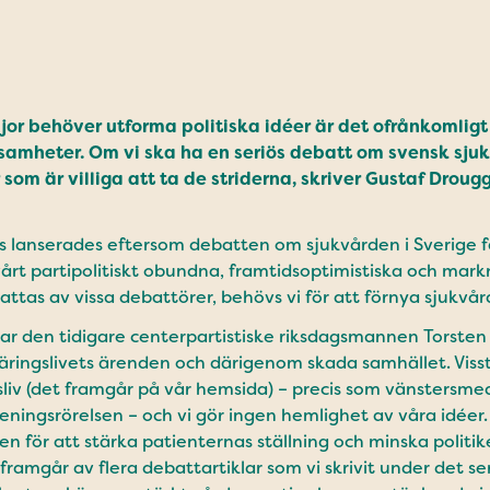
r behöver utforma politiska idéer är det ofrånkomligt 
ksamheter. Om vi ska ha en seriös debatt om svensk sj
som är villiga att ta de striderna, skriver Gustaf Droug
lanserades eftersom debatten om sjukvården i Sverige f
vårt partipolitiskt obundna, framtidsoptimistiska och mark
attas av vissa debattörer, behövs vi för att förnya sjukvå
r den tidigare centerpartistiske riksdagsmannen Torsten 
ingslivets ärenden och därigenom skada samhället. Visst 
ngsliv (det framgår på vår hemsida) – precis som vänstersm
eningsrörelsen – och vi gör ingen hemlighet av våra idéer. 
n för att stärka patienternas ställning och minska politi
ramgår av flera debattartiklar som vi skrivit under det sen