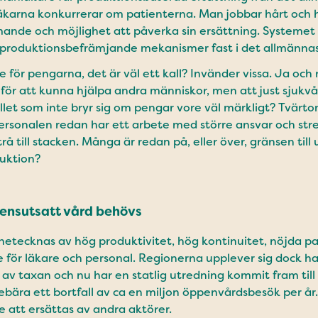
Läkarna konkurrerar om patienterna. Man jobbar hårt och h
ande och möjlighet att påverka sin ersättning. Systemet
roduktionsbefrämjande mekanismer fast i det allmännas 
e för pengarna, det är väl ett kall? Invänder vissa. Ja och
 för att kunna hjälpa andra människor, men att just sjukvå
llet som inte bryr sig om pengar vore väl märkligt? Tvärt
ersonalen redan har ett arbete med större ansvar och st
trå till stacken. Många är redan på, eller över, gränsen till
duktion?
ensutsatt vård behövs
netecknas av hög produktivitet, hög kontinuitet, nöjda p
för läkare och personal. Regionerna upplever sig dock h
l av taxan och nu har en statlig utredning kommit fram till
bära ett bortfall av ca en miljon öppenvårdsbesök per å
 att ersättas av andra aktörer.