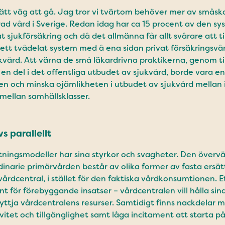
ätt väg att gå. Jag tror vi tvärtom behöver mer av småsk
d vård i Sverige. Redan idag har ca 15 procent av den sys
t sjukförsäkring och då det allmänna får allt svårare att 
t ett tvådelat system med å ena sidan privat försäkringsvå
kvård. Att värna de små läkardrivna praktikerna, genom t
en del i det offentliga utbudet av sjukvård, borde vara en
en och minska ojämlikheten i utbudet av sjukvård mellan 
ellan samhällsklasser.
s parallellt
ttningsmodeller har sina styrkor och svagheter. Den över
dinarie primärvården består av olika former av fasta ersä
vårdcentral, i stället för den faktiska vårdkonsumtionen. 
t för förebyggande insatser – vårdcentralen vill hålla sina
yttja vårdcentralens resurser. Samtidigt finns nackdelar m
vitet och tillgänglighet samt låga incitament att starta