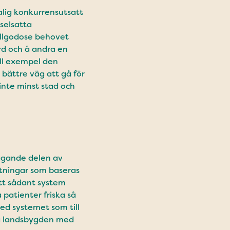
alig konkurrensutsatt
selsatta
tillgodose behovet
rd och å andra en
ill exempel den
 bättre väg att gå för
inte minst stad och
vägande delen av
ttningar som baseras
Ett sådant system
 patienter friska så
ed systemet som till
 på landsbygden med