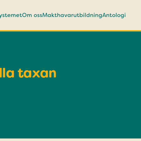
systemet
Om oss
Makthavarutbildning
Antologi
lla taxan