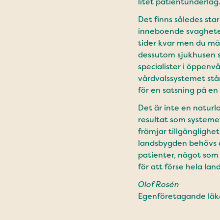
litet patientunderlag
Det finns således star
inneboende svaghetern
tider kvar men du mås
dessutom sjukhusen spa
specialister i öppenv
vårdvalssystemet står
för en satsning på en
Det är inte en naturla
resultat som systemet
främjar tillgänglighet
landsbygden behövs dä
patienter, något som 
för att förse hela la
Olof Rosén
Egenföretagande läk