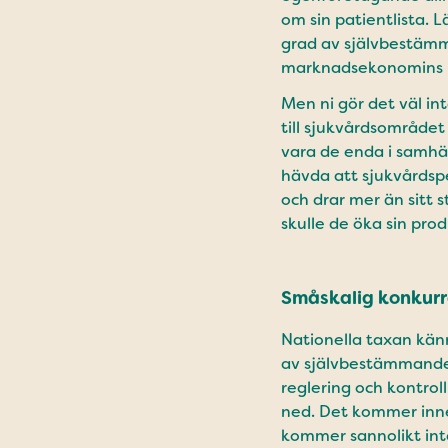
om sin patientlista. 
grad av självbestämm
marknadsekonomins p
Men ni gör det väl int
till sjukvårdsområdet
vara de enda i samhä
hävda att sjukvårdsp
och drar mer än sitt s
skulle de öka sin pro
Småskalig konkurr
Nationella taxan kän
av självbestämmande 
reglering och kontrol
ned. Det kommer inne
kommer sannolikt inte