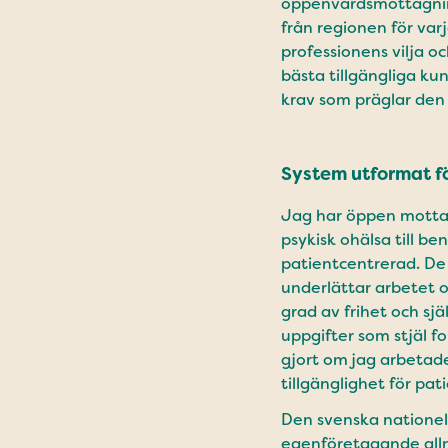
öppenvårdsmottagning
från regionen för varj
professionens vilja o
bästa tillgängliga ku
krav som präglar den
System utformat fö
Jag har öppen mottag
psykisk ohälsa till b
patientcentrerad. De 
underlättar arbetet 
grad av frihet och sj
uppgifter som stjäl fo
gjort om jag arbetade
tillgänglighet för pat
Den svenska nationel
egenföretagande allm