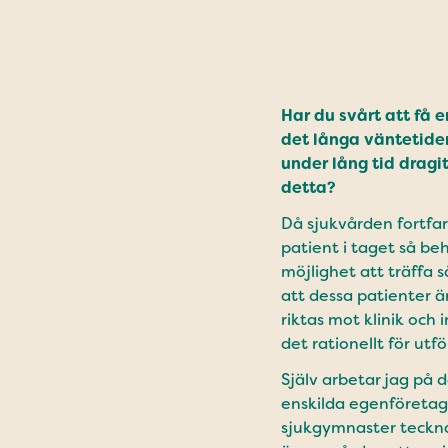
Har du svårt att få e
det långa väntetider
under lång tid dragi
detta?
Då sjukvården fortfa
patient i taget så be
möjlighet att träffa 
att dessa patienter är
riktas mot klinik och
det rationellt för utfö
Själv arbetar jag på 
enskilda egenföretaga
sjukgymnaster teckna