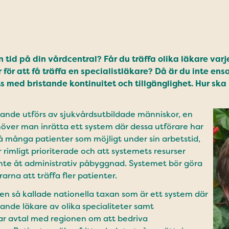
n tid på din vårdcentral? Får du träffa olika läkare var
 för att få träffa en specialistläkare? Då är du inte en
ts med bristande kontinuitet och tillgänglighet.
Hur ska
rande utförs av sjukvårdsutbildade människor, en
höver man inrätta ett system där dessa utförare har
så många patienter som möjligt under sin arbetstid,
 rimligt prioriterade och att systemets resurser
 inte åt administrativ påbyggnad. Systemet bör göra
rarna att träffa fler patienter.
den så kallade nationella taxan som är ett system där
nde läkare av olika specialiteter samt
r avtal med regionen om att bedriva