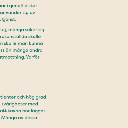
ar i gengäld stor
 använder sig av
tjänst.
 nej, många söker sig
rdsanställda skulle
om skulle man kunna
ress än många andra
 utmattning. Varför
atienter och hög grad
a svårigheter med
 att taxan bör läggas
r. Många av dessa