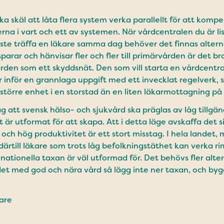
.
ka skäl att låta flera system verka parallellt för att komp
a i vart och ett av systemen. När vårdcentralen du är li
te träffa en läkare samma dag behöver det finnas alternat
rar och hänvisar fler och fler till primärvården är det bra
ården som ett skyddsnät. Den som vill starta en vårdcentra
 inför en grannlaga uppgift med ett invecklat regelverk, 
 större enhet i en storstad än en liten läkarmottagning p
g att svensk hälso- och sjukvård ska präglas av låg tillgäng
 är utformat för att skapa. Att i detta läge avskaffa det 
 och hög produktivitet är ett stort misstag. I hela landet,
rtill läkare som trots låg befolkningstäthet kan verka rim
nationella taxan är väl utformad för. Det behövs fler alte
ndet med god och nära vård så lägg inte ner taxan, och bygg
are