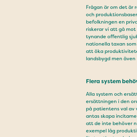
Frågan är om det är r
och produktionsbasera
befolkningen en priva
riskerar vi att gå mo
tynande offentlig sju
nationella taxan som 
att öka produktivitet
landsbygd men även m
Flera system behöv
Alla system och ersä
ersättningen i den or
på patientens val av 
antas skapa incitamen
att de inte behöver n
exempel låg produkti