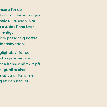
ensera för de
stad på inte har några
iv till akuten. När
 att det finns kvar
l enligt
som passar sig bättre
å landsbygden.
lighet. Vi får de
sista systemet som
 men kanske särskilt på
ligt nära sina
rnativa driftsformer
 ut den istället!