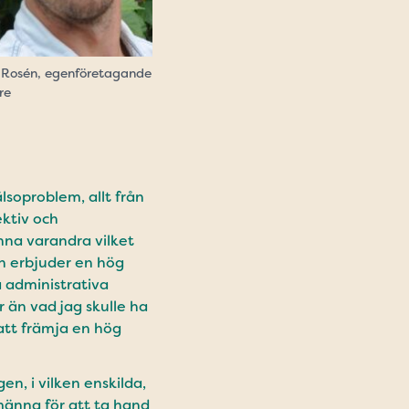
 Rosén, egenföretagande
re
soproblem, allt från
ektiv och
nna varandra vilket
en erbjuder en hög
å administrativa
r än vad jag skulle ha
att främja en hög
, i vilken enskilda,
männa för att ta hand