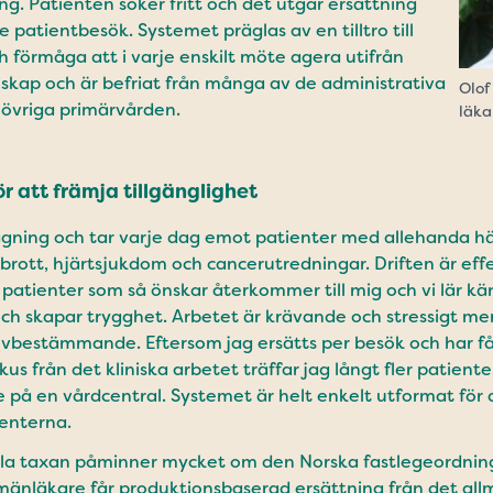
. Patienten söker fritt och det utgår ersättning
e patientbesök. Systemet präglas av en tilltro till
ch förmåga att i varje enskilt möte agera utifrån
nskap och är befriat från många av de administrativa
Olof
 övriga primärvården.
läka
r att främja tillgänglighet
ning och tar varje dag emot patienter med allehanda häl
enbrott, hjärtsjukdom och cancerutredningar. Driften är eff
patienter som så önskar återkommer till mig och vi lär kä
och skapar trygghet. Arbetet är krävande och stressigt m
älvbestämmande. Eftersom jag ersätts per besök och har f
kus från det kliniska arbetet träffar jag långt fler patiente
 på en vårdcentral. Systemet är helt enkelt utformat för 
ienterna.
la taxan påminner mycket om den Norska fastlegeordningen
änläkare får produktionsbaserad ersättning från det all