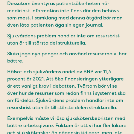
Dessutom äventyras patientsäkerheten när
medicinsk information inte finns där den behövs
som mest. I samklang med denna åtgärd bör man
även låta patienten äga sin egen journal.
Sjukvårdens problem handlar inte om resursbrist
utan är till största del strukturella.
Sluta jaga nya pengar och använd resurserna vi har
bättre.
Hälso- och sjukvårdens andel av BNP var 11,3
procent år 2021. Att öka finansieringen ytterligare
är ett vanligt krav i debatten. Tvärtom bör vi se
över hur de resurser som redan finns i systemet ska
omfördelas. Sjukvårdens problem handlar inte om
resursbrist utan är till största delen strukturella.
Exempelvis måste vi lösa sjuk­sköterskebristen med
bättre arbets­givare. Faktum är att vi har fler läkare
och sjuksköterskor än någonsin tidigare, men inte