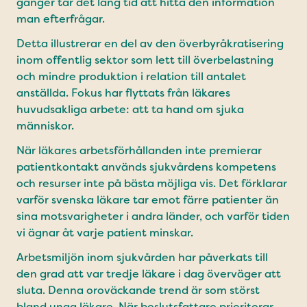
gånger tar det lång tid att hitta den information
man efterfrågar.
Detta illustrerar en del av den överbyråkratisering
inom offentlig sektor som lett till överbelastning
och mindre produktion i relation till antalet
anställda. Fokus har flyttats från läkares
huvudsakliga arbete: att ta hand om sjuka
människor.
När läkares arbetsförhållanden inte premierar
patientkontakt används sjukvårdens kompetens
och resurser inte på bästa möjliga vis. Det förklarar
varför svenska läkare tar emot färre patienter än
sina motsvarigheter i andra länder, och varför tiden
vi ägnar åt varje patient minskar.
Arbetsmiljön inom sjukvården har påverkats till
den grad att var tredje läkare i dag överväger att
sluta. Denna oroväckande trend är som störst
bland unga läkare. När beslutsfattare prioriterar